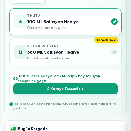
1 KUTU
100 ML Solüsyon Hediye
Orta boy bakım solüsyonu
EN AVANTAJLI
2 KUTU VE ÜZERI
360 ML Solüsyon Hediye
Büyük boy bakım solüsyonu
Bir kutu daha ekleyin, 360 ML büyük boy solüsyon
hediyesine geçin.
2 Kutuya Tamamla
Hediye solüsyon, seçtiğiniz toplam kutu adedine göre siparişinizle birlikte
gönderilir.
Bugün Kargoda