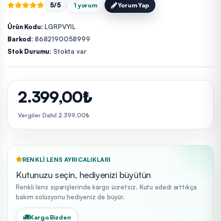
5/5
1 yorum
Yorum Yap
Ürün Kodu:
LGRPVYIL
Barkod:
8682190058999
Stok Durumu:
Stokta var
2.399,00₺
Vergiler Dahil 2.399,00₺
RENKLI LENS AYRICALIKLARI
Kutunuzu seçin, hediyenizi büyütün
Renkli lens siparişlerinde kargo ücretsiz. Kutu adedi arttıkça
bakım solüsyonu hediyeniz de büyür.
Kargo Bizden