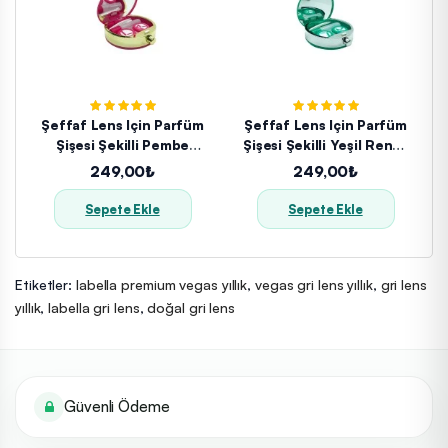
Şeffaf Lens Için Parfüm
Şeffaf Lens Için Parfüm
Şişesi Şekilli Pembe
Şişesi Şekilli Yeşil Renkli
Renkli Lens Kabı
Lens Kabı
249,00₺
249,00₺
Sepete Ekle
Sepete Ekle
Etiketler:
labella premium vegas yıllık
,
vegas gri lens yıllık
,
gri lens
yıllık
,
labella gri lens
,
doğal gri lens
Güvenli Ödeme