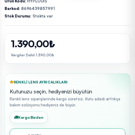
Ürün Kodu:
HYPLOUIS
Barkod:
8696439857991
Stok Durumu:
Stokta var
1.390,00₺
Vergiler Dahil 1.390,00₺
RENKLI LENS AYRICALIKLARI
Kutunuzu seçin, hediyenizi büyütün
Renkli lens siparişlerinde kargo ücretsiz. Kutu adedi arttıkça
bakım solüsyonu hediyeniz de büyür.
Kargo Bizden