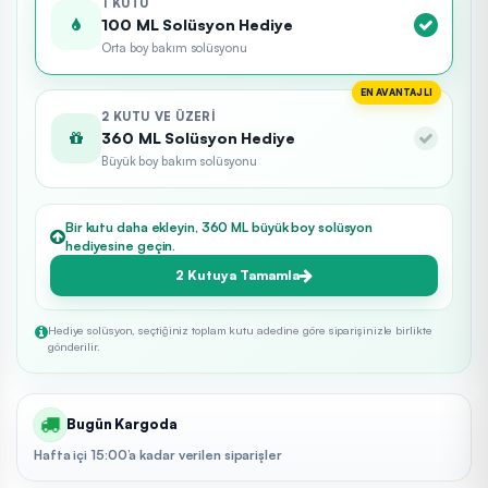
1 KUTU
100 ML Solüsyon Hediye
Orta boy bakım solüsyonu
EN AVANTAJLI
2 KUTU VE ÜZERI
360 ML Solüsyon Hediye
Büyük boy bakım solüsyonu
Bir kutu daha ekleyin, 360 ML büyük boy solüsyon
hediyesine geçin.
2 Kutuya Tamamla
Hediye solüsyon, seçtiğiniz toplam kutu adedine göre siparişinizle birlikte
gönderilir.
Bugün Kargoda
Hafta içi 15:00’a kadar verilen siparişler