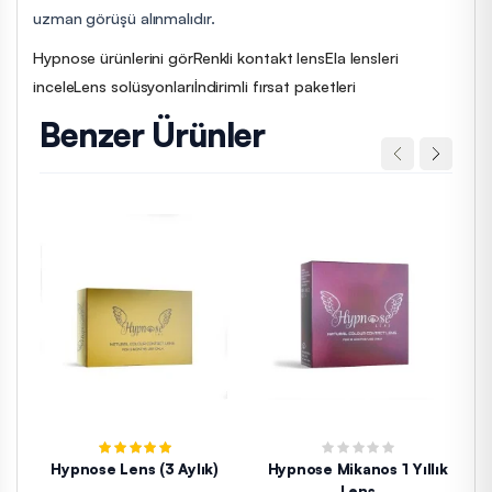
uzman görüşü alınmalıdır.
Hypnose ürünlerini gör
Renkli kontakt lens
Ela lensleri
incele
Lens solüsyonları
İndirimli fırsat paketleri
Benzer Ürünler
Hypnose Lens (3 Aylık)
Hypnose Mikanos 1 Yıllık
Lens