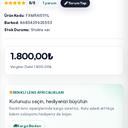
5/5
1 yorum
Yorum Yap
Ürün Kodu:
FXMRAIS1YIL
Barkod:
8683429625553
Stok Durumu:
Stokta var
1.800,00₺
Vergiler Dahil 1.800,00₺
RENKLI LENS AYRICALIKLARI
Kutunuzu seçin, hediyenizi büyütün
Renkli lens siparişlerinde kargo ücretsiz. Kutu adedi arttıkça
bakım solüsyonu hediyeniz de büyür.
Kargo Bizden