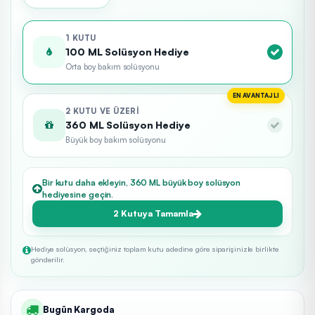
1 KUTU
100 ML Solüsyon Hediye
Orta boy bakım solüsyonu
EN AVANTAJLI
2 KUTU VE ÜZERI
360 ML Solüsyon Hediye
Büyük boy bakım solüsyonu
Bir kutu daha ekleyin, 360 ML büyük boy solüsyon
hediyesine geçin.
2 Kutuya Tamamla
Hediye solüsyon, seçtiğiniz toplam kutu adedine göre siparişinizle birlikte
gönderilir.
Bugün Kargoda