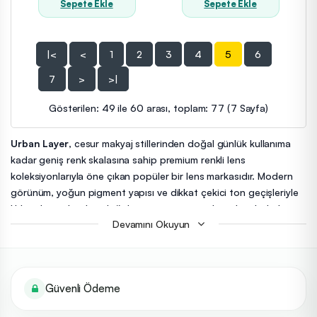
Sepete Ekle
Sepete Ekle
|<
<
1
2
3
4
5
6
7
>
>|
Gösterilen: 49 ile 60 arası, toplam: 77 (7 Sayfa)
Urban Layer
, cesur makyaj stillerinden doğal günlük kullanıma
kadar geniş renk skalasına sahip premium renkli lens
koleksiyonlarıyla öne çıkan popüler bir lens markasıdır. Modern
görünüm, yoğun pigment yapısı ve dikkat çekici ton geçişleriyle
Urban Layer lensler; doğal göz görünümünü korurken bakışlara
Devamını Okuyun
etkileyici bir derinlik kazandırır.
Koleksiyon içerisinde günlük kullanıma uygun doğal tonlardan
cosplay ve özel makyaj stillerine hitap eden sıra dışı renklere
kadar onlarca farklı seçenek bulunmaktadır. Özellikle gri, buz
Güvenli Ödeme
mavisi, ela, yeşil, violet ve özel efekt tonlarıyla dikkat çeken
Urban Layer lens modelleri; sosyal medya içerikleri, profesyonel