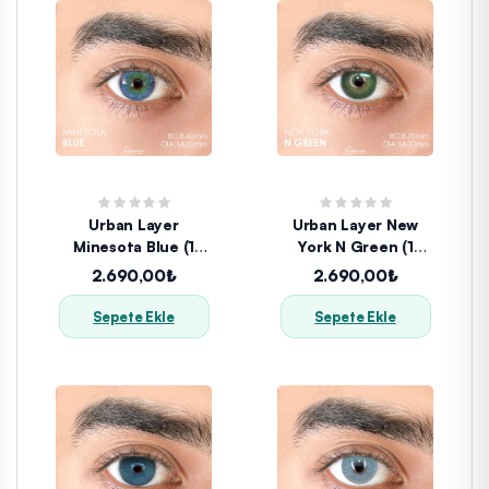
Urban Layer
Urban Layer New
Minesota Blue (1
York N Green (1
Yıllık)
Yıllık)
2.690,00₺
2.690,00₺
Sepete Ekle
Sepete Ekle