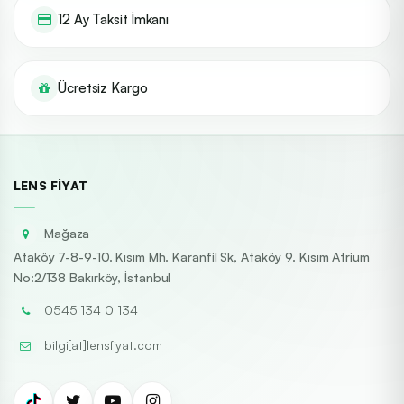
12 Ay Taksit İmkanı
Ücretsiz Kargo
LENS FIYAT
Mağaza
Ataköy 7-8-9-10. Kısım Mh. Karanfil Sk, Ataköy 9. Kısım Atrium
No:2/138 Bakırköy, İstanbul
0545 134 0 134
bilgi[at]lensfiyat.com