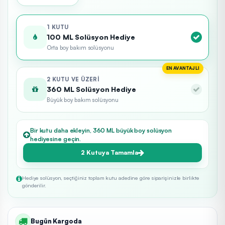
1 KUTU
100 ML Solüsyon Hediye
Orta boy bakım solüsyonu
EN AVANTAJLI
2 KUTU VE ÜZERI
360 ML Solüsyon Hediye
Büyük boy bakım solüsyonu
Bir kutu daha ekleyin, 360 ML büyük boy solüsyon
hediyesine geçin.
2 Kutuya Tamamla
Hediye solüsyon, seçtiğiniz toplam kutu adedine göre siparişinizle birlikte
gönderilir.
Bugün Kargoda