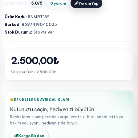
5.0/5
0 yorum
Yorum Yap
Ürün Kodu:
RNMRT1AY
Barkod:
8697419040035
Stok Durumu:
Stokta var
2.500,00₺
Vergiler Dahil 2.500,00₺
RENKLI LENS AYRICALIKLARI
Kutunuzu seçin, hediyenizi büyütün
Renkli lens siparişlerinde kargo ücretsiz. Kutu adedi arttıkça
bakım solüsyonu hediyeniz de büyür.
Kargo Bizden