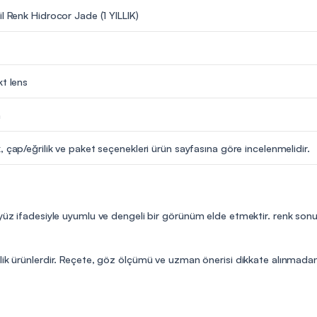
il Renk Hidrocor Jade (1 YILLIK)
kt lens
m
, çap/eğrilik ve paket seçenekleri ürün sayfasına göre incelenmelidir.
 yüz ifadesiyle uyumlu ve dengeli bir görünüm elde etmektir. renk sonu
lik ürünlerdir. Reçete, göz ölçümü ve uzman önerisi dikkate alınmadan 