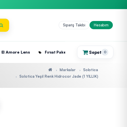
Sipariş Takibi
Hesabım
Sepet
El Amore Lens
Fırsat Paketleri
0
(0)
Markalar
Solotica
Solotica Yeşil Renk Hidrocor Jade (1 YILLIK)