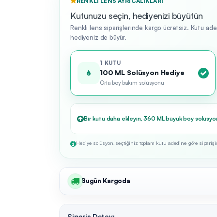
RENKLI LENS AYRICALIKLARI
Kutunuzu seçin, hediyenizi büyütün
Renkli lens siparişlerinde kargo ücretsiz. Kutu ad
hediyeniz de büyür.
1 KUTU
100 ML Solüsyon Hediye
Orta boy bakım solüsyonu
Bir kutu daha ekleyin, 360 ML büyük boy solüsyo
Hediye solüsyon, seçtiğiniz toplam kutu adedine göre siparişini
Bugün Kargoda
Sipariş Detayı