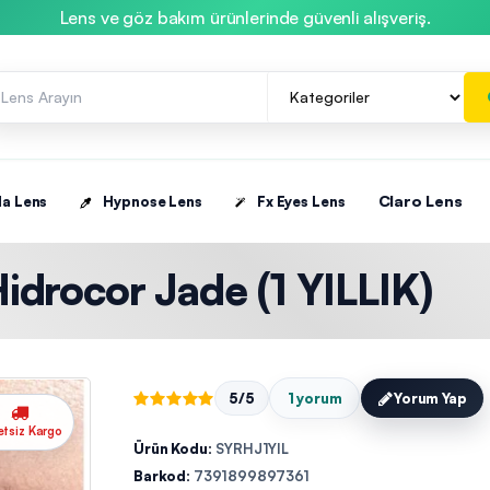
Lens ve göz bakım ürünlerinde güvenli alışveriş.
Claro Lens
la Lens
Hypnose Lens
Fx Eyes Lens
Hidrocor Jade (1 YILLIK)
5/5
1 yorum
Yorum Yap
etsiz Kargo
Ürün Kodu:
SYRHJ1YIL
Barkod:
7391899897361