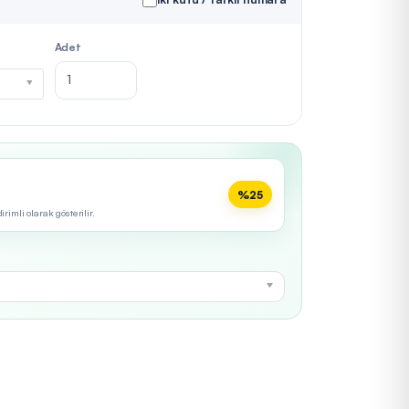
Adet
%25
imli olarak gösterilir.