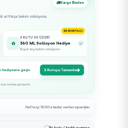
Kargo Bizden
edi arttıkça bakım solüsyonu
EN AVANTAJLI
2 KUTU VE ÜZERI
360 ML Solüsyon Hediye
Büyük boy bakım solüsyonu
n hediyesine geçin.
2 Kutuya Tamamla
zle birlikte gönderilir.
Hafta içi 15:00’a kadar verilen siparişler
İki kutu / farklı numara