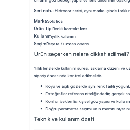
Seri notu:
Hidrocor serisi, aynı marka içinde farklı r
Marka
Solotica
Ürün Tipi
Renkli kontakt lens
Kullanım
yıllık kullanım
Seçim
Reçete / uzman önerisi
Ürün seçerken nelere dikkat edilmeli?
Yıllık lenslerde kullanım süresi, saklama düzeni ve 
sipariş öncesinde kontrol edilmelidir.
Koyu ve açık gözlerde aynı renk farklı yoğunlu
Fotoğraflar referans niteliğindedir; gerçek so
Konfor beklentisi kişisel göz yapısı ve kullanım
Doğru parametre seçimi ürün memnuniyetinin
Teknik ve kullanım özeti