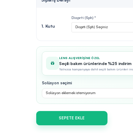
Dioprti (Sph) *
1. Kutu
Dioprti (Sph) Seçiniz
LENS ALIŞVERIŞINE ÖZEL
Seçili bakım ürünlerinde %25 indirim
Yalnızca kampanyaya dahil seçili bakım ürünleri indir
Solüsyon seçimi
Solüsyon eklemek istemiyorum
SEPETE EKLE