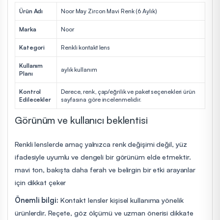
Ürün Adı
Noor May Zircon Mavi Renk (6 Aylık)
Marka
Noor
Kategori
Renkli kontakt lens
Kullanım
aylık kullanım
Planı
Kontrol
Derece, renk, çap/eğrilik ve paket seçenekleri ürün
Edilecekler
sayfasına göre incelenmelidir.
Görünüm ve kullanıcı beklentisi
Renkli lenslerde amaç yalnızca renk değişimi değil, yüz
ifadesiyle uyumlu ve dengeli bir görünüm elde etmektir.
mavi ton, bakışta daha ferah ve belirgin bir etki arayanlar
için dikkat çeker
Önemli bilgi:
Kontakt lensler kişisel kullanıma yönelik
ürünlerdir. Reçete, göz ölçümü ve uzman önerisi dikkate