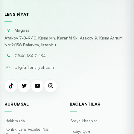
LENS FIYAT
Mağaza
Ataköy 7-8-9-10. Kısım Mh. Karanfil Sk, Ataköy 9. Kısım Atrium
No:2/138 Bakırköy, İstanbul
0545 134 0 134
bilgi[at]lensfiyat.com
KURUMSAL
BAĞLANTILAR
Hakkımızda
Sosyal Hesaplar
Kontakt Lens Reçetesi Nasıl
Hediye Çeki