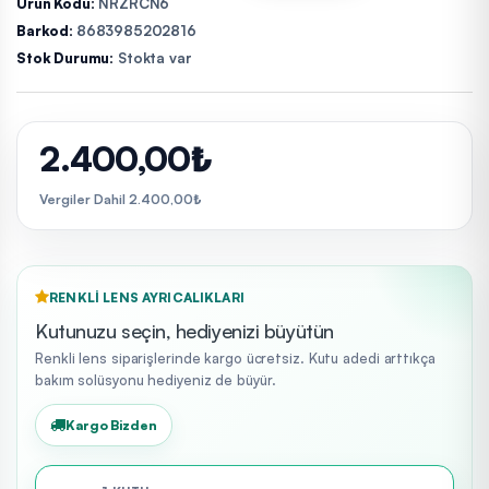
Ürün Kodu:
NRZRCN6
Barkod:
8683985202816
Stok Durumu:
Stokta var
2.400,00₺
Vergiler Dahil 2.400,00₺
RENKLI LENS AYRICALIKLARI
Kutunuzu seçin, hediyenizi büyütün
Renkli lens siparişlerinde kargo ücretsiz. Kutu adedi arttıkça
bakım solüsyonu hediyeniz de büyür.
Kargo Bizden