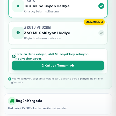
1 KUTU
100 ML Solüsyon Hediye
Orta boy bakım solüsyonu
EN AVANTAJLI
2 KUTU VE ÜZERI
360 ML Solüsyon Hediye
Büyük boy bakım solüsyonu
Bir kutu daha ekleyin, 360 ML büyük boy solüsyon
hediyesine geçin.
2 Kutuya Tamamla
Hediye solüsyon, seçtiğiniz toplam kutu adedine göre siparişinizle birlikte
gönderilir.
Bugün Kargoda
Hafta içi 15:00’a kadar verilen siparişler