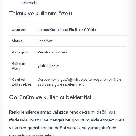
adımıdır.
Teknik ve kullanım özeti
Ürün Adı
Lorans Kadet Latte Ela Renk (1 Yıllık)
Marka
Lensfiyat
Kategori
Renkli kontakt lens
Kullanım
yıllık kullanım
Planı
Kontrol
Derece, renk, çap/eğrilik ve paket seçenekleri ürün
Edilecekler
sayfasına göre incelenmelidir.
Görünüm ve kullanıcı beklentisi
Renkli lenslerde amaç yalnızca renk değişimi değil, yüz
ifadesiyle uyumlu ve dengeli bir görünüm elde etmektir. ela
ve kahve geçişli tonlar, doğal sıcaklık ve yumuşak ifade
arayanlar için öne çıkar