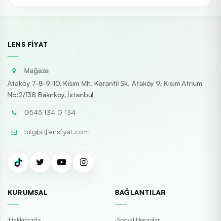
LENS FIYAT
Mağaza
Ataköy 7-8-9-10. Kısım Mh. Karanfil Sk, Ataköy 9. Kısım Atrium
No:2/138 Bakırköy, İstanbul
0545 134 0 134
bilgi[at]lensfiyat.com
KURUMSAL
BAĞLANTILAR
Hakkımızda
Sosyal Hesaplar