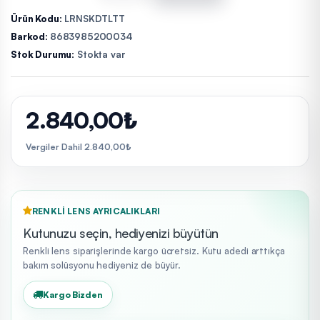
Ürün Kodu:
LRNSKDTLTT
Barkod:
8683985200034
Stok Durumu:
Stokta var
2.840,00₺
Vergiler Dahil 2.840,00₺
RENKLI LENS AYRICALIKLARI
Kutunuzu seçin, hediyenizi büyütün
Renkli lens siparişlerinde kargo ücretsiz. Kutu adedi arttıkça
bakım solüsyonu hediyeniz de büyür.
Kargo Bizden