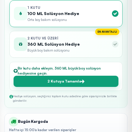
1 KUTU
100 ML Solüsyon Hediye
Orta boy bakım solüsyonu
EN AVANTAJLI
2 KUTU VE ÜZERI
360 ML Solüsyon Hediye
Büyük boy bakım solüsyonu
Bir kutu daha ekleyin, 360 ML büyük boy solüsyon
hediyesine geçin.
2 Kutuya Tamamla
Hediye solüsyon, seçtiğiniz toplam kutu adedine göre siparişinizle birlikte
gönderilir.
Bugün Kargoda
Hafta içi 15:00’a kadar verilen siparişler