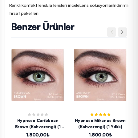
Renkli kontakt lens
Ela lensleri incele
Lens solüsyonları
İndirimli
fırsat paketleri
Benzer Ürünler
Hypnose Caribbean
Hypnose Mikanos Brown
Brown (Kahverengi) (1
(Kahverengi) (1 Yıllık)
Yıllık)
1.800,00₺
1.800,00₺