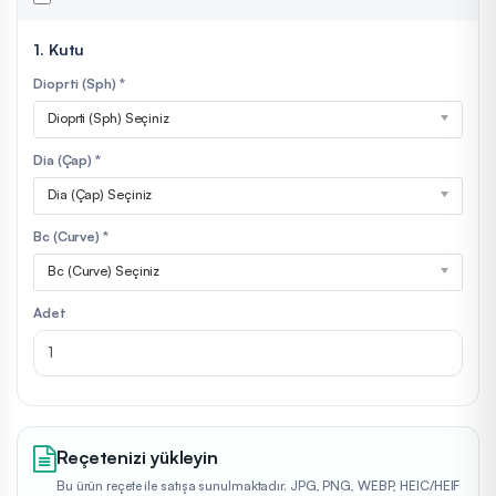
1. Kutu
Dioprti (Sph) *
Dioprti (Sph) Seçiniz
Dia (Çap) *
Dia (Çap) Seçiniz
Bc (Curve) *
Bc (Curve) Seçiniz
Adet
Reçetenizi yükleyin
Bu ürün reçete ile satışa sunulmaktadır. JPG, PNG, WEBP, HEIC/HEIF