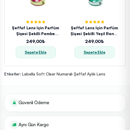
Şeffaf Lens Için Parfüm
Şeffaf Lens Için Parfüm
Şişesi Şekilli Pembe
Şişesi Şekilli Yeşil Renkli
Renkli Lens Kabı
Lens Kabı
249,00₺
249,00₺
Sepete Ekle
Sepete Ekle
Etiketler:
Labella Soft Clear Numaralı Şeffaf Aylık Lens
Güvenli Ödeme
Aynı Gün Kargo