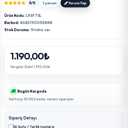
5/5
1 yorum
Yorum Yap
Ürün Kodu:
LASFTSL
Barkod:
8682190055888
Stok Durumu:
Stokta var
1.190,00₺
Vergiler Dahil 1.190,00₺
Bugün Kargoda
Hafta içi 15:00’a kadar verilen siparişler
Sipariş Detayı
İki kutu / farklı numara