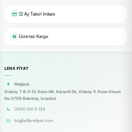
12 Ay Taksit İmkanı
Ücretsiz Kargo
LENS FIYAT
Mağaza
Ataköy 7-8-9-10. Kısım Mh. Karanfil Sk, Ataköy 9. Kısım Atrium
No:2/138 Bakırköy, İstanbul
0545 134 0 134
bilgi[at]lensfiyat.com