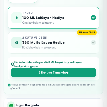
1 KUTU
100 ML Solüsyon Hediye
Orta boy bakım solüsyonu
EN AVANTAJLI
2 KUTU VE ÜZERI
360 ML Solüsyon Hediye
Büyük boy bakım solüsyonu
Bir kutu daha ekleyin, 360 ML büyük boy solüsyon
hediyesine geçin.
2 Kutuya Tamamla
Hediye solüsyon, seçtiğiniz toplam kutu adedine göre siparişinizle birlikte
gönderilir.
Bugün Kargoda