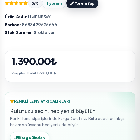
5/5
1 yorum
Yorum Yap
Ürün Kodu:
HMRNB3AY
Barkod:
8683429626666
Stok Durumu:
Stokta var
1.390,00₺
Vergiler Dahil 1.390,00₺
RENKLI LENS AYRICALIKLARI
Kutunuzu seçin, hediyenizi büyütün
Renkli lens siparişlerinde kargo ücretsiz. Kutu adedi arttıkça
bakım solüsyonu hediyeniz de büyür.
Kargo Bizden