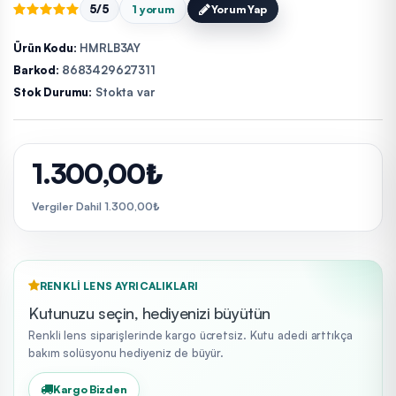
5/5
1 yorum
Yorum Yap
Ürün Kodu:
HMRLB3AY
Barkod:
8683429627311
Stok Durumu:
Stokta var
1.300,00₺
Vergiler Dahil 1.300,00₺
RENKLI LENS AYRICALIKLARI
Kutunuzu seçin, hediyenizi büyütün
Renkli lens siparişlerinde kargo ücretsiz. Kutu adedi arttıkça
bakım solüsyonu hediyeniz de büyür.
Kargo Bizden