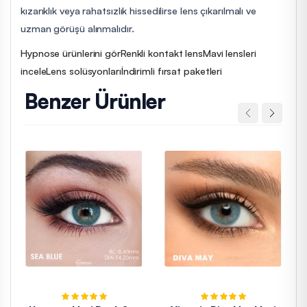
kızarıklık veya rahatsızlık hissedilirse lens çıkarılmalı ve
uzman görüşü alınmalıdır.
Hypnose ürünlerini gör
Renkli kontakt lens
Mavi lensleri
incele
Lens solüsyonları
İndirimli fırsat paketleri
Benzer Ürünler