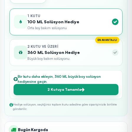
1 KUTU
100 ML Solüsyon Hediye
Orta boy bakım solüsyonu
EN AVANTAJLI
2 KUTU VE ÜZERI
360 ML Solüsyon Hediye
Büyük boy bakım solüsyonu
Bir kutu daha ekleyin, 360 ML büyük boy solüsyon
hediyesine geçin.
2 Kutuya Tamamla
Hediye solüsyon, seçtiğiniz toplam kutu adedine göre siparişinizle birlikte
gönderilir.
Bugün Kargoda