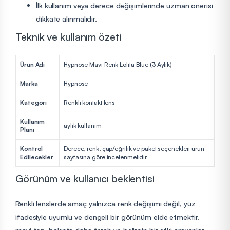
İlk kullanım veya derece değişimlerinde uzman önerisi
dikkate alınmalıdır.
Teknik ve kullanım özeti
Ürün Adı
Hypnose Mavi Renk Lolita Blue (3 Aylık)
Marka
Hypnose
Kategori
Renkli kontakt lens
Kullanım
aylık kullanım
Planı
Kontrol
Derece, renk, çap/eğrilik ve paket seçenekleri ürün
Edilecekler
sayfasına göre incelenmelidir.
Görünüm ve kullanıcı beklentisi
Renkli lenslerde amaç yalnızca renk değişimi değil, yüz
ifadesiyle uyumlu ve dengeli bir görünüm elde etmektir.
mavi ton, bakışta daha ferah ve belirgin bir etki arayanlar