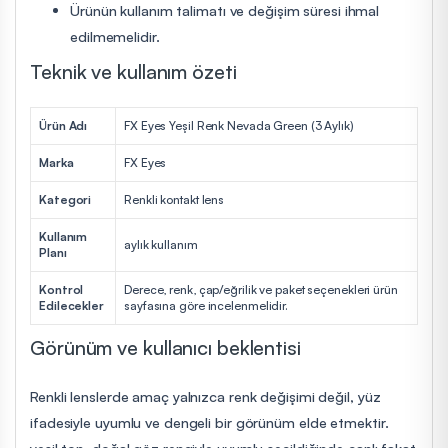
Ürünün kullanım talimatı ve değişim süresi ihmal
edilmemelidir.
Teknik ve kullanım özeti
Ürün Adı
FX Eyes Yeşil Renk Nevada Green (3 Aylık)
Marka
FX Eyes
Kategori
Renkli kontakt lens
Kullanım
aylık kullanım
Planı
Kontrol
Derece, renk, çap/eğrilik ve paket seçenekleri ürün
Edilecekler
sayfasına göre incelenmelidir.
Görünüm ve kullanıcı beklentisi
Renkli lenslerde amaç yalnızca renk değişimi değil, yüz
ifadesiyle uyumlu ve dengeli bir görünüm elde etmektir.
yeşil ton, doğal göz rengiyle uyumlu seçildiğinde canlı fakat