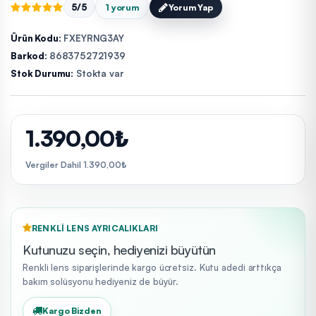
5/5
1 yorum
Yorum Yap
Ürün Kodu:
FXEYRNG3AY
Barkod:
8683752721939
Stok Durumu:
Stokta var
1.390,00₺
Vergiler Dahil 1.390,00₺
RENKLI LENS AYRICALIKLARI
Kutunuzu seçin, hediyenizi büyütün
Renkli lens siparişlerinde kargo ücretsiz. Kutu adedi arttıkça
bakım solüsyonu hediyeniz de büyür.
Kargo Bizden