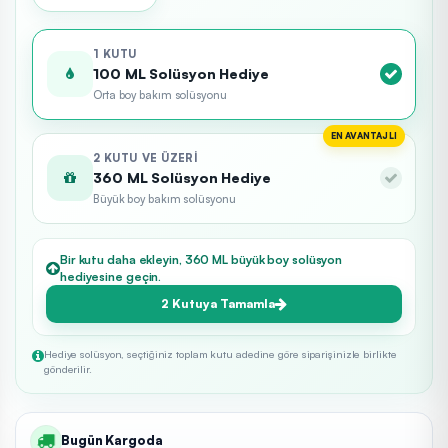
1 KUTU
100 ML Solüsyon Hediye
Orta boy bakım solüsyonu
EN AVANTAJLI
2 KUTU VE ÜZERI
360 ML Solüsyon Hediye
Büyük boy bakım solüsyonu
Bir kutu daha ekleyin, 360 ML büyük boy solüsyon
hediyesine geçin.
2 Kutuya Tamamla
Hediye solüsyon, seçtiğiniz toplam kutu adedine göre siparişinizle birlikte
gönderilir.
Bugün Kargoda