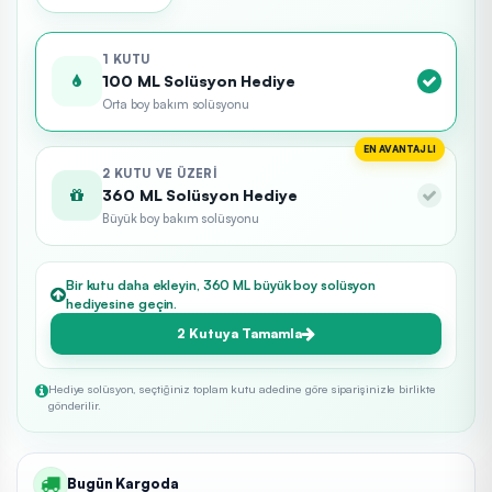
1 KUTU
100 ML Solüsyon Hediye
Orta boy bakım solüsyonu
EN AVANTAJLI
2 KUTU VE ÜZERI
360 ML Solüsyon Hediye
Büyük boy bakım solüsyonu
Bir kutu daha ekleyin, 360 ML büyük boy solüsyon
hediyesine geçin.
2 Kutuya Tamamla
Hediye solüsyon, seçtiğiniz toplam kutu adedine göre siparişinizle birlikte
gönderilir.
Bugün Kargoda