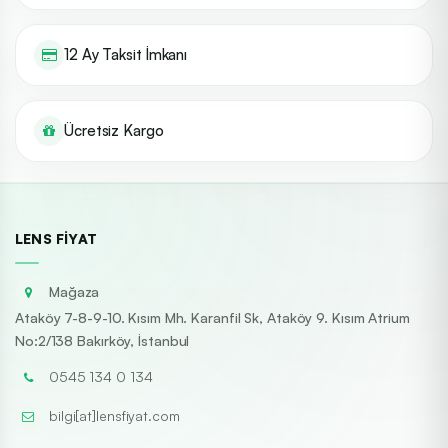
12 Ay Taksit İmkanı
Ücretsiz Kargo
LENS FIYAT
Mağaza
Ataköy 7-8-9-10. Kısım Mh. Karanfil Sk, Ataköy 9. Kısım Atrium
No:2/138 Bakırköy, İstanbul
0545 134 0 134
bilgi[at]lensfiyat.com