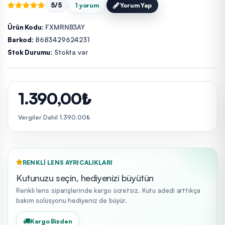
5/5
1 yorum
Yorum Yap
Ürün Kodu:
FXMRNB3AY
Barkod:
8683429624231
Stok Durumu:
Stokta var
1.390,00₺
Vergiler Dahil 1.390,00₺
RENKLI LENS AYRICALIKLARI
Kutunuzu seçin, hediyenizi büyütün
Renkli lens siparişlerinde kargo ücretsiz. Kutu adedi arttıkça
bakım solüsyonu hediyeniz de büyür.
Kargo Bizden