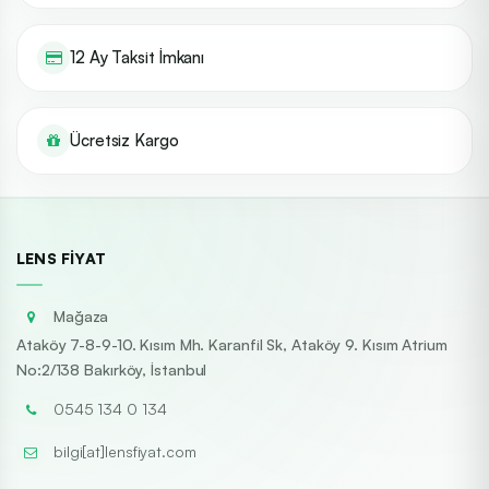
12 Ay Taksit İmkanı
Ücretsiz Kargo
LENS FIYAT
Mağaza
Ataköy 7-8-9-10. Kısım Mh. Karanfil Sk, Ataköy 9. Kısım Atrium
No:2/138 Bakırköy, İstanbul
0545 134 0 134
bilgi[at]lensfiyat.com