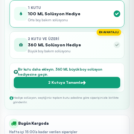
1 KUTU
100 ML Solüsyon Hediye
Orta boy bakım solüsyonu
EN AVANTAJLI
2 KUTU VE ÜZERI
360 ML Solüsyon Hediye
Büyük boy bakım solüsyonu
Bir kutu daha ekleyin, 360 ML büyük boy solüsyon
hediyesine geçin.
2 Kutuya Tamamla
Hediye solüsyon, seçtiğiniz toplam kutu adedine göre siparişinizle birlikte
gönderilir.
Bugün Kargoda
Hafta içi 15:00’a kadar verilen siparişler