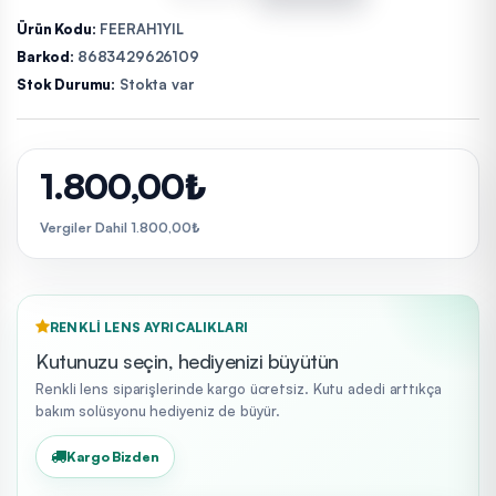
Ürün Kodu:
FEERAH1YIL
Barkod:
8683429626109
Stok Durumu:
Stokta var
1.800,00₺
Vergiler Dahil 1.800,00₺
RENKLI LENS AYRICALIKLARI
Kutunuzu seçin, hediyenizi büyütün
Renkli lens siparişlerinde kargo ücretsiz. Kutu adedi arttıkça
bakım solüsyonu hediyeniz de büyür.
Kargo Bizden