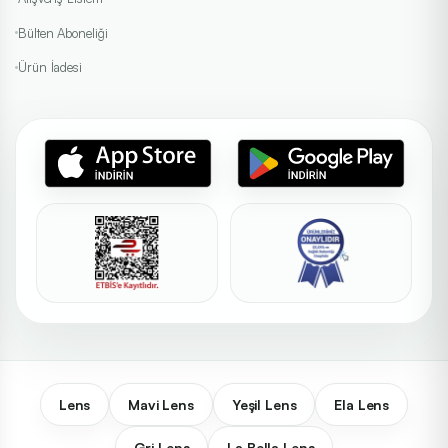
Bülten Aboneliği
Ürün İadesi
Lens
Mavi Lens
Yeşil Lens
Ela Lens
Gri Lens
La Bella Lens