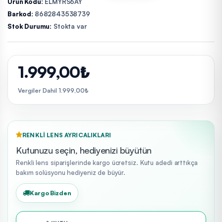
Ürün Kodu:
ELMYRS6AY
Barkod:
8682843538739
Stok Durumu:
Stokta var
1.999,00₺
Vergiler Dahil 1.999,00₺
RENKLI LENS AYRICALIKLARI
Kutunuzu seçin, hediyenizi büyütün
Renkli lens siparişlerinde kargo ücretsiz. Kutu adedi arttıkça
bakım solüsyonu hediyeniz de büyür.
Kargo Bizden