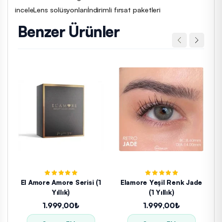
incele
Lens solüsyonları
İndirimli fırsat paketleri
Benzer Ürünler
El Amore Amore Serisi (1
Elamore Yeşil Renk Jade
Yıllık)
(1 Yıllık)
1.999,00₺
1.999,00₺