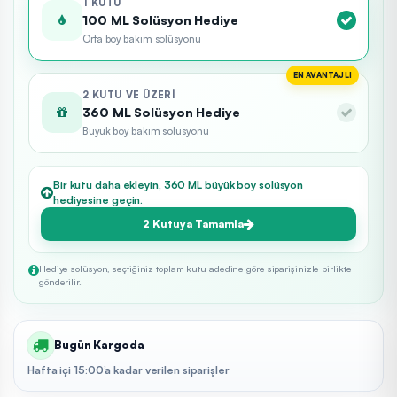
1 KUTU
100 ML Solüsyon Hediye
Orta boy bakım solüsyonu
EN AVANTAJLI
2 KUTU VE ÜZERI
360 ML Solüsyon Hediye
Büyük boy bakım solüsyonu
Bir kutu daha ekleyin, 360 ML büyük boy solüsyon
hediyesine geçin.
2 Kutuya Tamamla
Hediye solüsyon, seçtiğiniz toplam kutu adedine göre siparişinizle birlikte
gönderilir.
Bugün Kargoda
Hafta içi 15:00’a kadar verilen siparişler