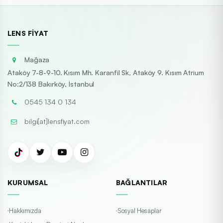
LENS FIYAT
Mağaza
Ataköy 7-8-9-10. Kısım Mh. Karanfil Sk, Ataköy 9. Kısım Atrium
No:2/138 Bakırköy, İstanbul
0545 134 0 134
bilgi[at]lensfiyat.com
KURUMSAL
BAĞLANTILAR
Hakkımızda
Sosyal Hesaplar