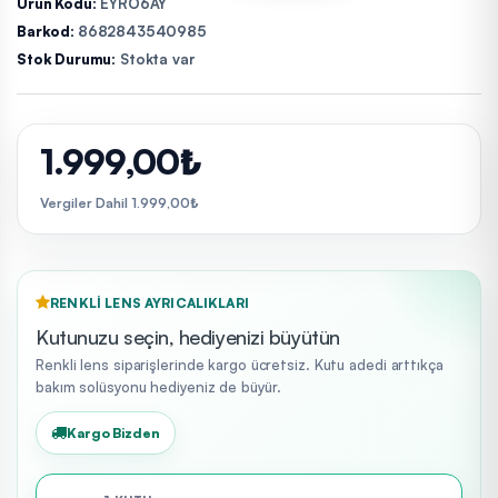
Ürün Kodu:
EYRO6AY
Barkod:
8682843540985
Stok Durumu:
Stokta var
1.999,00₺
Vergiler Dahil 1.999,00₺
RENKLI LENS AYRICALIKLARI
Kutunuzu seçin, hediyenizi büyütün
Renkli lens siparişlerinde kargo ücretsiz. Kutu adedi arttıkça
bakım solüsyonu hediyeniz de büyür.
Kargo Bizden