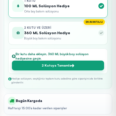
1 KUTU
100 ML Solüsyon Hediye
Orta boy bakım solüsyonu
EN AVANTAJLI
2 KUTU VE ÜZERI
360 ML Solüsyon Hediye
Büyük boy bakım solüsyonu
Bir kutu daha ekleyin, 360 ML büyük boy solüsyon
hediyesine geçin.
2 Kutuya Tamamla
Hediye solüsyon, seçtiğiniz toplam kutu adedine göre siparişinizle birlikte
gönderilir.
Bugün Kargoda
Hafta içi 15:00’a kadar verilen siparişler