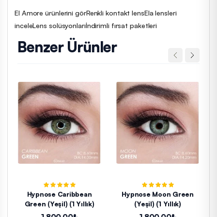
El Amore ürünlerini gör
Renkli kontakt lens
Ela lensleri
incele
Lens solüsyonları
İndirimli fırsat paketleri
Benzer Ürünler
Hypnose Caribbean
Hypnose Moon Green
Green (Yeşil) (1 Yıllık)
(Yeşil) (1 Yıllık)
1.800,00₺
1.800,00₺