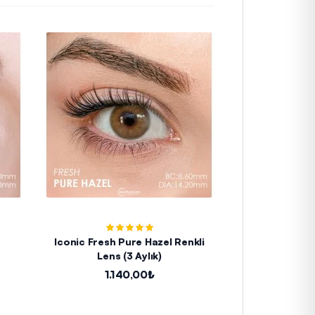
Iconic Fresh Pure Hazel Renkli
Hypnose Caribb
Lens (3 Aylık)
L
1.140,00₺
1.8