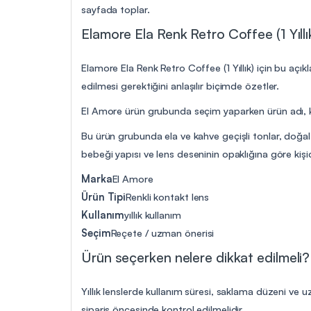
sayfada toplar.
Elamore Ela Renk Retro Coffee (1 Yıllık
Elamore Ela Renk Retro Coffee (1 Yıllık) için bu açık
edilmesi gerektiğini anlaşılır biçimde özetler.
El Amore ürün grubunda seçim yaparken ürün adı, kul
Bu ürün grubunda ela ve kahve geçişli tonlar, doğal 
bebeği yapısı ve lens deseninin opaklığına göre kişid
Marka
El Amore
Ürün Tipi
Renkli kontakt lens
Kullanım
yıllık kullanım
Seçim
Reçete / uzman önerisi
Ürün seçerken nelere dikkat edilmeli?
Yıllık lenslerde kullanım süresi, saklama düzeni ve 
sipariş öncesinde kontrol edilmelidir.