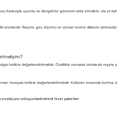
yüz ifadesiyle uyumlu ve dengeli bir görünüm elde etmektir. ela ve kah
lik ürünlerdir. Reçete, göz ölçümü ve uzman önerisi dikkate alınmadan 
 etmeliyim?
ilgisi birlikte değerlendirilmelidir. Özellikle numaralı ürünlerde reçete
man tavsiyesi birlikte değerlendirilmelidir. Kullanım sırasında batma, kıza
i incele
Lens solüsyonları
İndirimli fırsat paketleri