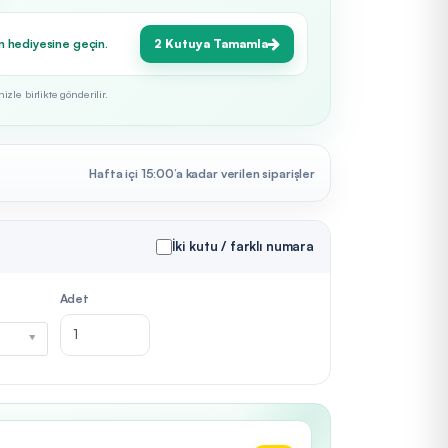
n hediyesine geçin.
2 Kutuya Tamamla
zle birlikte gönderilir.
Hafta içi 15:00’a kadar verilen siparişler
İki kutu / farklı numara
Adet