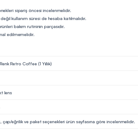
ekleri sipariş öncesi incelenmelidir.
t değil kullanım süresi de hesaba katılmalıdır.
ünleri bakım rutininin parçasıdır.
mal edilmemelidir.
enk Retro Coffee (1 Yıllık)
kt lens
m
, çap/eğrilik ve paket seçenekleri ürün sayfasına göre incelenmelidir.