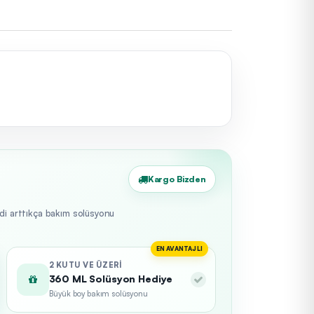
Kargo Bizden
edi arttıkça bakım solüsyonu
EN AVANTAJLI
2 KUTU VE ÜZERI
360 ML Solüsyon Hediye
Büyük boy bakım solüsyonu