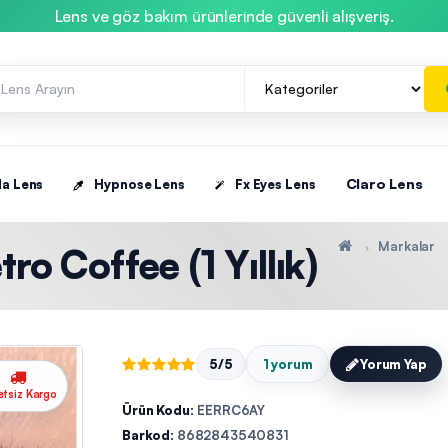
Lens ve göz bakım ürünlerinde güvenli alışveriş.
Claro Lens
la Lens
Hypnose Lens
Fx Eyes Lens
Markalar
ro Coffee (1 Yıllık)
5/5
1 yorum
Yorum Yap
etsiz Kargo
Ürün Kodu:
EERRC6AY
Barkod:
8682843540831