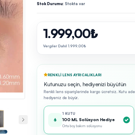
Stok Durumu:
Stokta var
1.999,00₺
Vergiler Dahil 1.999,00₺
RENKLI LENS AYRICALIKLARI
Kutunuzu seçin, hediyenizi büyütün
Renkli lens siparişlerinde kargo ücretsiz. Kutu ad
hediyeniz de büyür.
1 KUTU
100 ML Solüsyon Hediye
Orta boy bakım solüsyonu