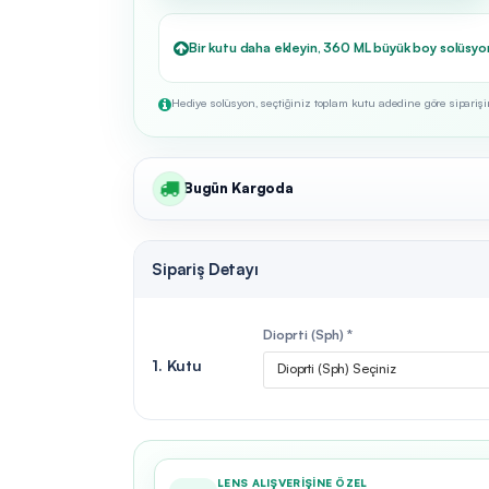
Bir kutu daha ekleyin, 360 ML büyük boy solüsyo
Hediye solüsyon, seçtiğiniz toplam kutu adedine göre siparişini
Bugün Kargoda
Sipariş Detayı
Dioprti (Sph) *
1. Kutu
Dioprti (Sph) Seçiniz
LENS ALIŞVERIŞINE ÖZEL