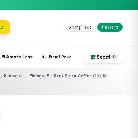
Sipariş Takibi
Hesabım
Sepet
El Amore Lens
Fırsat Paketleri
0
(0)
El Amore
Elamore Ela Renk Retro Coffee (1 Yıllık)