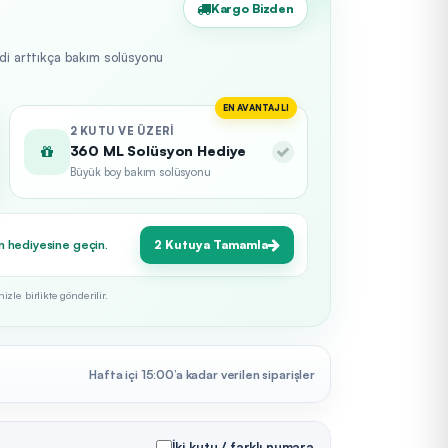
Kargo Bizden
edi arttıkça bakım solüsyonu
EN AVANTAJLI
2 KUTU VE ÜZERI
360 ML Solüsyon Hediye
Büyük boy bakım solüsyonu
n hediyesine geçin.
2 Kutuya Tamamla
zle birlikte gönderilir.
Hafta içi 15:00’a kadar verilen siparişler
İki kutu / farklı numara