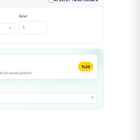
Adet
%25
imli olarak gösterilir.