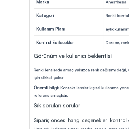
Marka
Anesthesia
Kategori
Renkli konta
Kullanım Planı
aylık kullanı
Kontrol Edilecekler
Derece, renk
Görünüm ve kullanıcı beklentisi
Renkli lenslerde amaç yalnızca renk değişimi değil, 
için dikkat çeker
Önemli bilgi:
Kontakt lensler kişisel kullanıma yöne
referans amaçlıdır.
Sık sorulan sorular
Sipariş öncesi hangi seçenekleri kontrol
Ürün adı, kullanım süresi, marka, seri ve varsa renk b