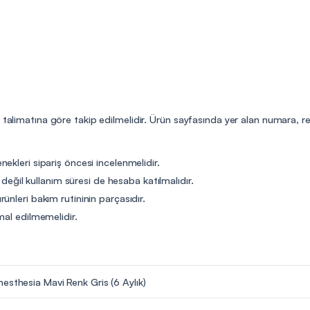
n talimatına göre takip edilmelidir. Ürün sayfasında yer alan numara, r
ekleri sipariş öncesi incelenmelidir.
t değil kullanım süresi de hesaba katılmalıdır.
ünleri bakım rutininin parçasıdır.
mal edilmemelidir.
esthesia Mavi Renk Gris (6 Aylık)