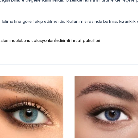
talimatına göre takip edilmelidir. Kullanım sırasında batma, kızarıklık v
sleri incele
Lens solüsyonları
İndirimli fırsat paketleri