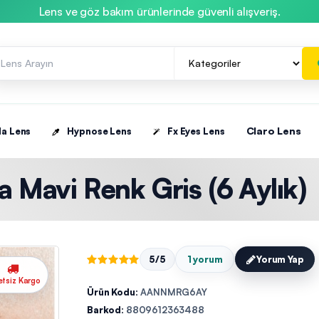
Lens ve göz bakım ürünlerinde güvenli alışveriş.
Claro Lens
la Lens
Hypnose Lens
Fx Eyes Lens
 Mavi Renk Gris (6 Aylık)
5/5
1 yorum
Yorum Yap
etsiz Kargo
Ürün Kodu:
AANNMRG6AY
Barkod:
8809612363488