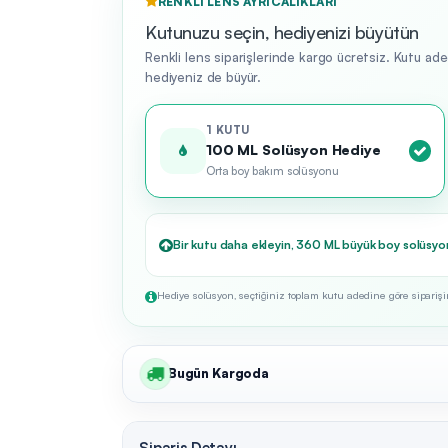
RENKLI LENS AYRICALIKLARI
Kutunuzu seçin, hediyenizi büyütün
Renkli lens siparişlerinde kargo ücretsiz. Kutu ad
hediyeniz de büyür.
1 KUTU
100 ML Solüsyon Hediye
Orta boy bakım solüsyonu
Bir kutu daha ekleyin, 360 ML büyük boy solüsyo
Hediye solüsyon, seçtiğiniz toplam kutu adedine göre siparişini
Bugün Kargoda
Sipariş Detayı