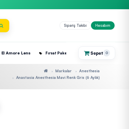
Sipariş Takibi
Hesabım
Sepet
El Amore Lens
Fırsat Paketleri
0
(0)
Markalar
Anesthesia
Anastasia Anesthesia Mavi Renk Gris (6 Aylık)