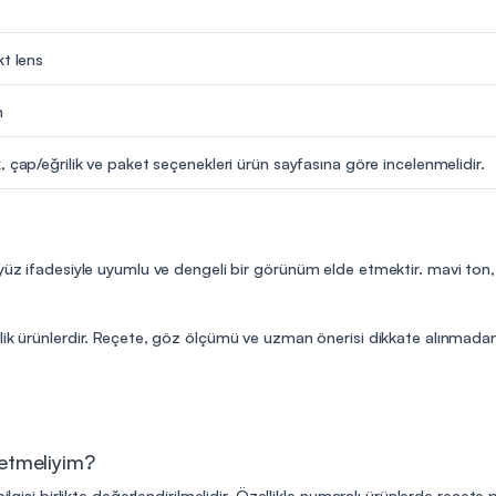
kt lens
m
, çap/eğrilik ve paket seçenekleri ürün sayfasına göre incelenmelidir.
yüz ifadesiyle uyumlu ve dengeli bir görünüm elde etmektir. mavi ton, 
lik ürünlerdir. Reçete, göz ölçümü ve uzman önerisi dikkate alınmadan 
 etmeliyim?
ilgisi birlikte değerlendirilmelidir. Özellikle numaralı ürünlerde reçete