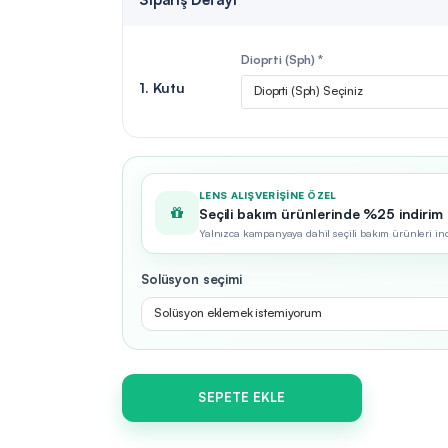
Dioprti (Sph) *
1. Kutu
Dioprti (Sph) Seçiniz
LENS ALIŞVERIŞINE ÖZEL
Seçili bakım ürünlerinde %25 indirim
Yalnızca kampanyaya dahil seçili bakım ürünleri indir
Solüsyon seçimi
Solüsyon eklemek istemiyorum
SEPETE EKLE