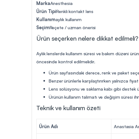
Marka
Anesthesia
Ürün Tipi
Renkli kontakt lens
Kullanım
aylık kullanım
Seçim
Reçete / uzman önerisi
Ürün seçerken nelere dikkat edilmeli?
Aylık lenslerde kullanım süresi ve bakım düzeni ürü
öncesinde kontrol edilmelidir.
Ürün sayfasındaki derece, renk ve paket seçen
Benzer ürünlerle karşılaştırırken yalnızca fiya
Lens solüsyonu ve saklama kabı gibi destek ür
Ürünün kullanım talimatı ve değişim süresi ih
Teknik ve kullanım özeti
Ürün Adı
Anastasia An