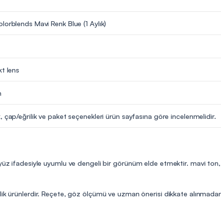
lorblends Mavi Renk Blue (1 Aylık)
kt lens
m
, çap/eğrilik ve paket seçenekleri ürün sayfasına göre incelenmelidir.
yüz ifadesiyle uyumlu ve dengeli bir görünüm elde etmektir. mavi ton, 
lik ürünlerdir. Reçete, göz ölçümü ve uzman önerisi dikkate alınmadan 