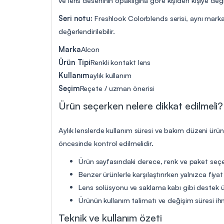
Seri notu:
Freshlook Colorblends serisi, aynı marka i
değerlendirilebilir.
Marka
Alcon
Ürün Tipi
Renkli kontakt lens
Kullanım
aylık kullanım
Seçim
Reçete / uzman önerisi
Ürün seçerken nelere dikkat edilmeli?
Aylık lenslerde kullanım süresi ve bakım düzeni ürü
öncesinde kontrol edilmelidir.
Ürün sayfasındaki derece, renk ve paket seçen
Benzer ürünlerle karşılaştırırken yalnızca fiya
Lens solüsyonu ve saklama kabı gibi destek ür
Ürünün kullanım talimatı ve değişim süresi ih
Teknik ve kullanım özeti