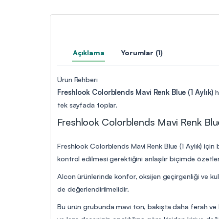
Açıklama
Yorumlar (1)
Ürün Rehberi
Freshlook Colorblends Mavi Renk Blue (1 Aylık)
h
tek sayfada toplar.
Freshlook Colorblends Mavi Renk Blue (
Freshlook Colorblends Mavi Renk Blue (1 Aylık) için 
kontrol edilmesi gerektiğini anlaşılır biçimde özetler
Alcon ürünlerinde konfor, oksijen geçirgenliği ve kul
de değerlendirilmelidir.
Bu ürün grubunda mavi ton, bakışta daha ferah ve bel
ve lens deseninin opaklığına göre kişiden kişiye değiş