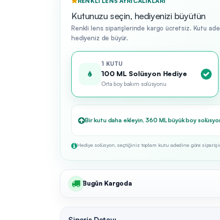
RENKLI LENS AYRICALIKLARI
Kutunuzu seçin, hediyenizi büyütün
Renkli lens siparişlerinde kargo ücretsiz. Kutu ad
hediyeniz de büyür.
1 KUTU
100 ML Solüsyon Hediye
Orta boy bakım solüsyonu
Bir kutu daha ekleyin, 360 ML büyük boy solüsyo
Hediye solüsyon, seçtiğiniz toplam kutu adedine göre siparişini
Bugün Kargoda
Sipariş Detayı