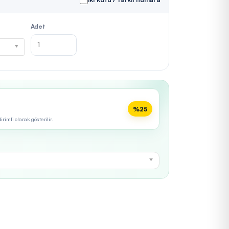
Adet
%25
imli olarak gösterilir.