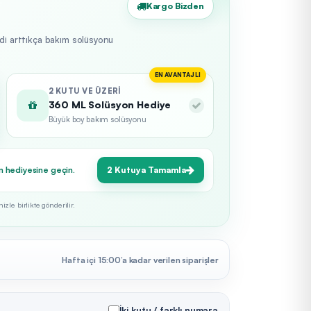
Kargo Bizden
edi arttıkça bakım solüsyonu
EN AVANTAJLI
2 KUTU VE ÜZERI
360 ML Solüsyon Hediye
Büyük boy bakım solüsyonu
n hediyesine geçin.
2 Kutuya Tamamla
zle birlikte gönderilir.
Hafta içi 15:00’a kadar verilen siparişler
İki kutu / farklı numara