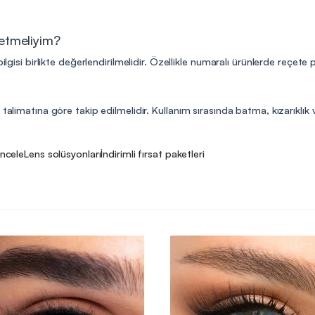
 etmeliyim?
ilgisi birlikte değerlendirilmelidir. Özellikle numaralı ürünlerde reçete
talimatına göre takip edilmelidir. Kullanım sırasında batma, kızarıklık v
incele
Lens solüsyonları
İndirimli fırsat paketleri