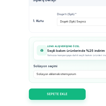
Dioprti (Sph) *
1. Kutu
Dioprti (Sph) Seçiniz
LENS ALIŞVERIŞINE ÖZEL
Seçili bakım ürünlerinde %25 indirim
Yalnızca kampanyaya dahil seçili bakım ürünleri indir
Solüsyon seçimi
Solüsyon eklemek istemiyorum
SEPETE EKLE