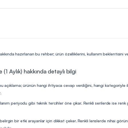
akkında hazırlanan bu rehber; ürün özelliklerini, kullanım beklentisini 
1 Aylık) hakkında detaylı bilgi
bu açıklama; ürünün hangi ihtiyaca cevap verdiğini, hangi kategoriyle i
.
lanım periyodu gibi teknik tercihler öne çıkar. Renkli serilerde ise renk
irgin bir etki arayanlar için dikkat çeker. Renkli lenslerde nihai görü
ebilir.