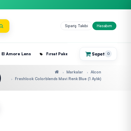
Sipariş Takibi
Hesabım
Sepet
El Amore Lens
Fırsat Paketleri
0
(0)
Markalar
Alcon
)
Freshlook Colorblends Mavi Renk Blue (1 Aylık)