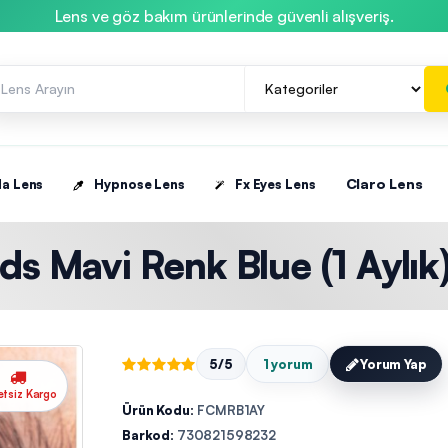
Lens ve göz bakım ürünlerinde güvenli alışveriş.
Claro Lens
la Lens
Hypnose Lens
Fx Eyes Lens
ds Mavi Renk Blue (1 Aylık
5/5
1 yorum
Yorum Yap
etsiz Kargo
Ürün Kodu:
FCMRB1AY
Barkod:
730821598232