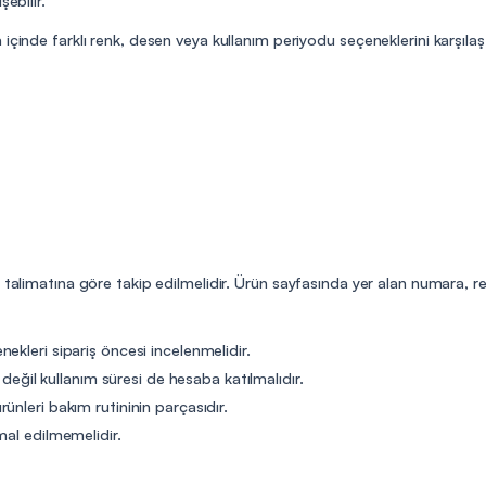
çinde farklı renk, desen veya kullanım periyodu seçeneklerini karşılaştı
n talimatına göre takip edilmelidir. Ürün sayfasında yer alan numara, r
ekleri sipariş öncesi incelenmelidir.
t değil kullanım süresi de hesaba katılmalıdır.
ünleri bakım rutininin parçasıdır.
mal edilmemelidir.