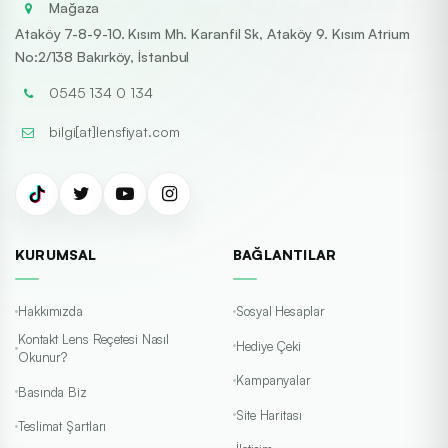
Mağaza
Ataköy 7-8-9-10. Kısım Mh. Karanfil Sk, Ataköy 9. Kısım Atrium
No:2/138 Bakırköy, İstanbul
0545 134 0 134
bilgi[at]lensfiyat.com
KURUMSAL
BAĞLANTILAR
Hakkımızda
Sosyal Hesaplar
Kontakt Lens Reçetesi Nasıl
Hediye Çeki
Okunur?
Kampanyalar
Basında Biz
Site Haritası
Teslimat Şartları