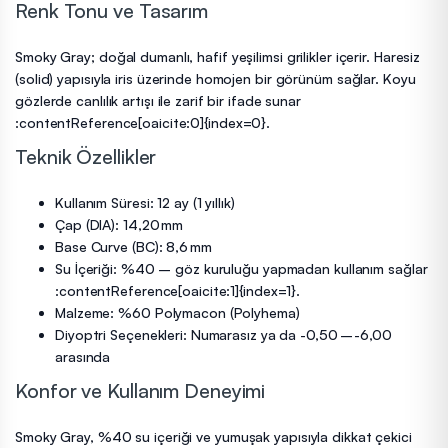
Renk Tonu ve Tasarım
Smoky Gray; doğal dumanlı, hafif yeşilimsi grilikler içerir. Haresiz
(solid) yapısıyla iris üzerinde homojen bir görünüm sağlar. Koyu
gözlerde canlılık artışı ile zarif bir ifade sunar
:contentReference[oaicite:0]{index=0}.
Teknik Özellikler
Kullanım Süresi: 12 ay (1 yıllık)
Çap (DIA): 14,20 mm
Base Curve (BC): 8,6 mm
Su İçeriği: %40 – göz kuruluğu yapmadan kullanım sağlar
:contentReference[oaicite:1]{index=1}.
Malzeme: %60 Polymacon (Polyhema)
Diyoptri Seçenekleri: Numarasız ya da -0,50 – -6,00
arasında
Konfor ve Kullanım Deneyimi
Smoky Gray, %40 su içeriği ve yumuşak yapısıyla dikkat çekici