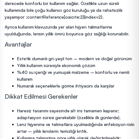
derecede konforlu bir kullanım sağlar. Özellikle uzun süreli
kullanımda bile çoğu kullanıcı göz kuruluğu ya da rahatsızlık
yaşamıyor :contentReference[oaicite:2]{index=2}.
Ayrıca kullanım klavuzunda yer alan hijyen talimatlarına
uyulduğunda, lensin yıllık ömrü boyunca göz sağlığı korunabilir.
Avantajlar
Estetik dumanlı gri-yeşil ton – modern ve doğal görünüm
Yıllık kullanım süresiyle ekonomik çözüm
%40 su içeriği ve yumuşak malzeme – konforlu ve nemli
kullanım
Numaralı seçeneklerle görme ihtiyacını da karşılar
Dikkat Edilmesi Gerekenler
Haresiz tasarımı sayesinde alt iris tamamen kapanır;
adaptasyon süresi gerekebilir (özellikle ilk günlerde).
Lenz hijyenine ve talimatlara uyulmadığında enfeksiyon riski
artar – yıllık lenslerin temizliği kritik.
Kullanma talimatına göre yıllık olarak değiştirilmelidir;